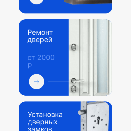
Ремонт
дверей
от 2000
Р
Установка
дверных
замков