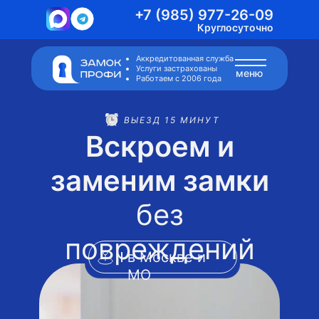
+7 (985) 977-26-09
Круглосуточно
Аккредитованная служба
Услуги застрахованы
меню
Работаем с 2006 года
ВЫЕЗД 15 МИНУТ
Вскроем и
заменим замки
без
повреждений
в Москве и
МО