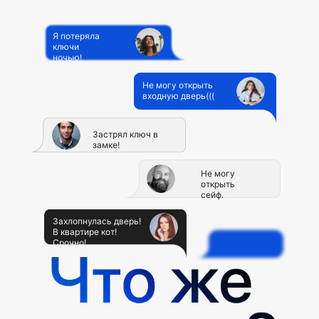
Я потеряла
ключи
ночью!
Не могу открыть
входную дверь(((
Застрял ключ в
замке!
Не могу
открыть
сейф.
Захлопнулась дверь!
В квартире кот!
Срочно!