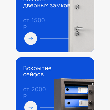
дверных замков
от 1500
Р
Вскрытие
сейфов
от 2000
Р